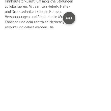
Hirnhäute zirkuliert, um mögliche Störungen
zu lokalisieren. Mit sanften Hebel-, Halte-
und Drucktechniken können Narben,
Verspannungen und Blockaden in Muskeln,
Knochen und dem zentralen Nervensystem
erspürt und gelöst werden. Die
Selbstheilungskräfte werden angeregt. Die
Beweglichkeit von Organen und Geweben
wiederhergestellt.
IMPRESSUM